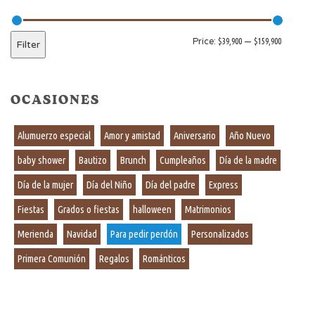
Price:
$39,900
—
$159,900
Filter
OCASIONES
Alumuerzo especial
Amor y amistad
Aniversario
Año Nuevo
baby shower
Bautizo
Brunch
Cumpleaños
Día de la madre
Día de la mujer
Día del Niño
Día del padre
Express
Fiestas
Grados o fiestas
halloween
Matrimonios
Merienda
Navidad
Para pedir perdón
Personalizados
Primera Comunión
Regalos
Románticos