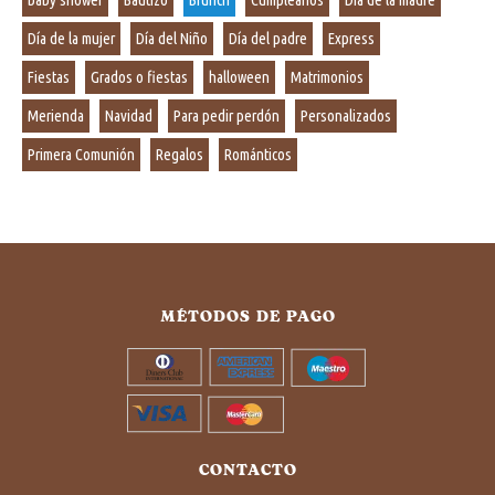
Día de la mujer
Día del Niño
Día del padre
Express
Fiestas
Grados o fiestas
halloween
Matrimonios
Merienda
Navidad
Para pedir perdón
Personalizados
Primera Comunión
Regalos
Románticos
MÉTODOS DE PAGO
CONTACTO