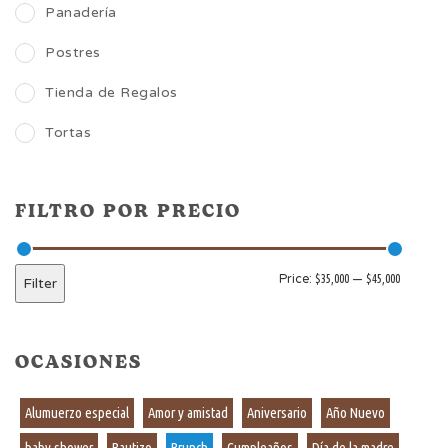
Panadería
Postres
Tienda de Regalos
Tortas
FILTRO POR PRECIO
Price:
$35,000
—
$45,000
Filter
OCASIONES
Alumuerzo especial
Amor y amistad
Aniversario
Año Nuevo
baby shower
Bautizo
Brunch
Cumpleaños
Día de la madre