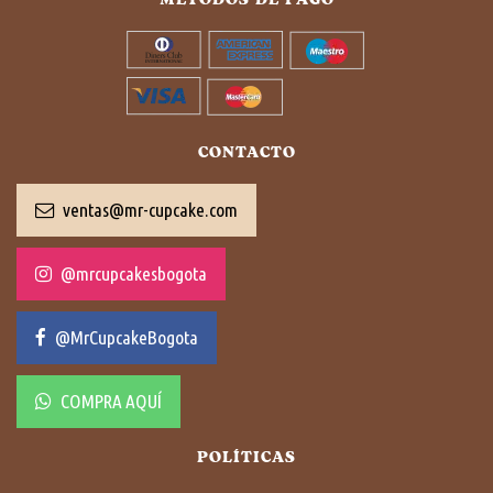
CONTACTO
ventas@mr-cupcake.com
@mrcupcakesbogota
@MrCupcakeBogota
COMPRA AQUÍ
POLÍTICAS