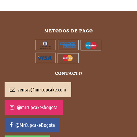
MÉTODOS DE PAGO
CONTACTO
ventas@mr-cupcake.com
@mrcupcakesbogota
@MrCupcakeBogota