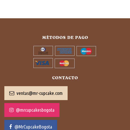
MÉTODOS DE PAGO
CONTACTO
ventas@mr-cupcake.com
@mrcupcakesbogota
@MrCupcakeBogota